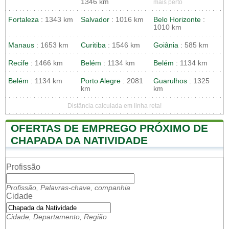
1346 km
mais perto
Fortaleza
: 1343 km
Salvador
: 1016 km
Belo Horizonte
:
1010 km
Manaus
: 1653 km
Curitiba
: 1546 km
Goiânia
: 585 km
Recife
: 1466 km
Belém
: 1134 km
Belém
: 1134 km
Belém
: 1134 km
Porto Alegre
: 2081
Guarulhos
: 1325
km
km
Distância calculada em linha reta!
OFERTAS DE EMPREGO PRÓXIMO DE
CHAPADA DA NATIVIDADE
Profissão
Profissão, Palavras-chave, companhia
Cidade
Cidade, Departamento, Região