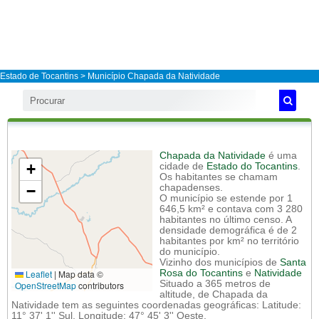
Estado de Tocantins
>
Município Chapada da Natividade
Chapada da Natividade
é uma
+
cidade de
Estado do Tocantins
.
Os habitantes se chamam
−
chapadenses.
O município se estende por 1
646,5 km² e contava com 3 280
habitantes no último censo. A
densidade demográfica é de 2
habitantes por km² no território
do município.
Vizinho dos municípios de
Santa
Leaflet
|
Map data ©
Rosa do Tocantins
e
Natividade
Situado a 365 metros de
OpenStreetMap
contributors
altitude, de Chapada da
Natividade tem as seguintes coordenadas geográficas: Latitude:
11° 37' 1'' Sul, Longitude: 47° 45' 3'' Oeste.