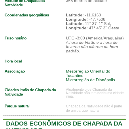
Altitude de Chapada da
365 metros de altitude
Natividade
Coordenadas geográficas
Latitude:
-11.6169
Longitude:
-47.7508
Latitude:
11° 37' 1'' Sul
,
Longitude:
47° 45' 3'' Oeste
Fuso horário
UTC
-3:00 (America/Araguaina)
A hora de Verão e a hora de
Inverno não diferem da hora
padrão.
Hora local
Associação
Mesorregião Oriental do
Tocantins
Microrregião de Dianópolis
Cidades irmãs do Chapada da
Atualmente o de Chapada da
Natividade não tem nenhuma cidade
Natividade
irmã.
Parque natural
Chapada da Natividade não é parte
de um parque natural
DADOS ECONÔMICOS DE CHAPADA DA