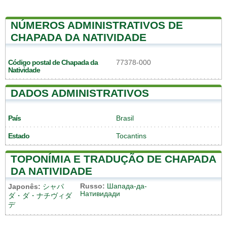
NÚMEROS ADMINISTRATIVOS DE
CHAPADA DA NATIVIDADE
Código postal de Chapada da
77378-000
Natividade
DADOS ADMINISTRATIVOS
País
Brasil
Estado
Tocantins
TOPONÍMIA E TRADUÇÃO DE CHAPADA
DA NATIVIDADE
Russo:
Шапада-да-
Japonês:
シャパ
Нативидади
ダ・ダ・ナチヴィダ
デ