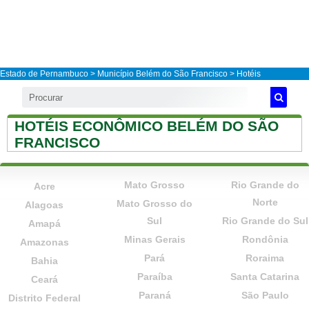
Estado de Pernambuco
>
Município Belém do São Francisco
> Hotéis
HOTÉIS ECONÔMICO BELÉM DO SÃO
FRANCISCO
Mato Grosso
Rio Grande do
Acre
Norte
Mato Grosso do
Alagoas
Sul
Rio Grande do Sul
Amapá
Minas Gerais
Rondônia
Amazonas
Pará
Roraima
Bahia
Paraíba
Santa Catarina
Ceará
Paraná
São Paulo
Distrito Federal