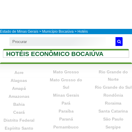
Estado de Minas Gerais
>
Município Bocaiúva
> Hotéis
HOTÉIS ECONÔMICO BOCAIÚVA
Mato Grosso
Rio Grande do
Acre
Norte
Mato Grosso do
Alagoas
Sul
Rio Grande do Sul
Amapá
Minas Gerais
Rondônia
Amazonas
Pará
Roraima
Bahia
Paraíba
Santa Catarina
Ceará
Paraná
São Paulo
Distrito Federal
Pernambuco
Sergipe
Espírito Santo