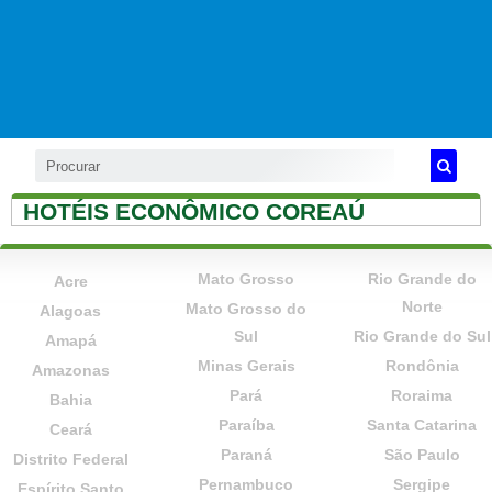
HOTÉIS ECONÔMICO COREAÚ
Mato Grosso
Rio Grande do
Acre
Norte
Mato Grosso do
Alagoas
Sul
Rio Grande do Sul
Amapá
Minas Gerais
Rondônia
Amazonas
Pará
Roraima
Bahia
Paraíba
Santa Catarina
Ceará
Paraná
São Paulo
Distrito Federal
Pernambuco
Sergipe
Espírito Santo