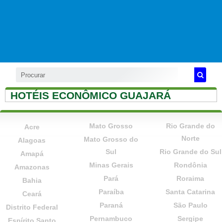
HOTÉIS ECONÔMICO GUAJARÁ
Mato Grosso
Rio Grande do
Acre
Norte
Mato Grosso do
Alagoas
Sul
Rio Grande do Sul
Amapá
Minas Gerais
Rondônia
Amazonas
Pará
Roraima
Bahia
Paraíba
Santa Catarina
Ceará
Paraná
São Paulo
Distrito Federal
Pernambuco
Sergipe
Espírito Santo