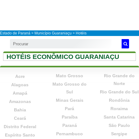
Estado de Paraná
>
Município Guaraniaçu
> Hotéis
HOTÉIS ECONÔMICO GUARANIAÇU
Mato Grosso
Rio Grande do
Acre
Norte
Mato Grosso do
Alagoas
Sul
Rio Grande do Sul
Amapá
Minas Gerais
Rondônia
Amazonas
Pará
Roraima
Bahia
Paraíba
Santa Catarina
Ceará
Paraná
São Paulo
Distrito Federal
Pernambuco
Sergipe
Espírito Santo