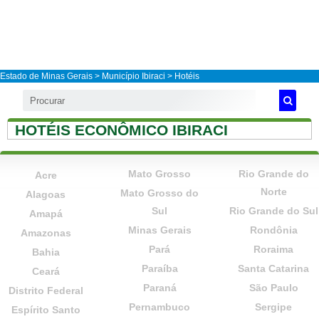
Estado de Minas Gerais
>
Município Ibiraci
> Hotéis
HOTÉIS ECONÔMICO IBIRACI
Mato Grosso
Rio Grande do
Acre
Norte
Mato Grosso do
Alagoas
Sul
Rio Grande do Sul
Amapá
Minas Gerais
Rondônia
Amazonas
Pará
Roraima
Bahia
Paraíba
Santa Catarina
Ceará
Paraná
São Paulo
Distrito Federal
Pernambuco
Sergipe
Espírito Santo