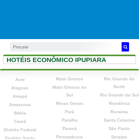
HOTÉIS ECONÔMICO IPUPIARA
Mato Grosso
Rio Grande do
Acre
Norte
Mato Grosso do
Alagoas
Sul
Rio Grande do Sul
Amapá
Minas Gerais
Rondônia
Amazonas
Pará
Roraima
Bahia
Paraíba
Santa Catarina
Ceará
Paraná
São Paulo
Distrito Federal
Pernambuco
Sergipe
Espírito Santo