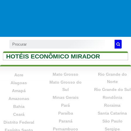
HOTÉIS ECONÔMICO MIRADOR
Mato Grosso
Rio Grande do
Acre
Norte
Mato Grosso do
Alagoas
Sul
Rio Grande do Sul
Amapá
Minas Gerais
Rondônia
Amazonas
Pará
Roraima
Bahia
Paraíba
Santa Catarina
Ceará
Paraná
São Paulo
Distrito Federal
Pernambuco
Sergipe
Espírito Santo