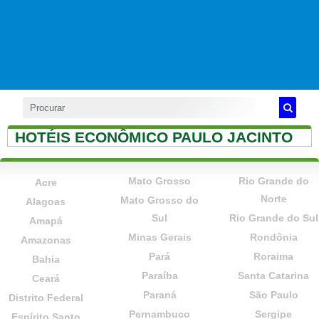
HOTÉIS ECONÔMICO PAULO JACINTO
Mato Grosso
Rio Grande do
Acre
Norte
Mato Grosso do
Alagoas
Sul
Rio Grande do Sul
Amapá
Minas Gerais
Rondônia
Amazonas
Pará
Roraima
Bahia
Paraíba
Santa Catarina
Ceará
Paraná
São Paulo
Distrito Federal
Pernambuco
Sergipe
Espírito Santo