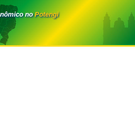
onômico no
Potengi