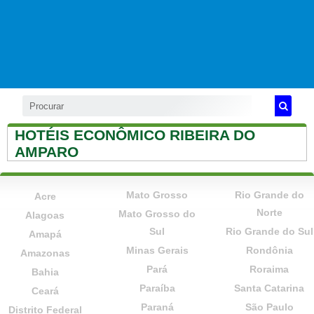
HOTÉIS ECONÔMICO RIBEIRA DO
AMPARO
Mato Grosso
Rio Grande do
Acre
Norte
Mato Grosso do
Alagoas
Sul
Rio Grande do Sul
Amapá
Minas Gerais
Rondônia
Amazonas
Pará
Roraima
Bahia
Paraíba
Santa Catarina
Ceará
Paraná
São Paulo
Distrito Federal