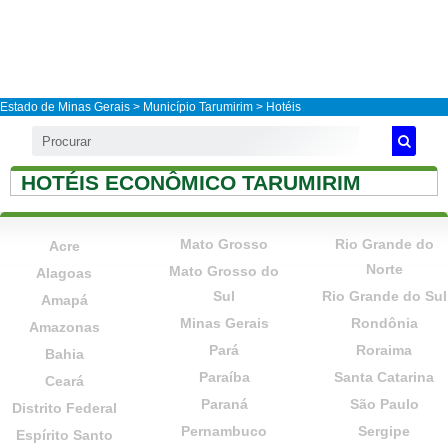
Estado de Minas Gerais
>
Município Tarumirim
> Hotéis
HOTÉIS ECONÔMICO TARUMIRIM
Mato Grosso
Rio Grande do
Acre
Norte
Mato Grosso do
Alagoas
Sul
Rio Grande do Sul
Amapá
Minas Gerais
Rondônia
Amazonas
Pará
Roraima
Bahia
Paraíba
Santa Catarina
Ceará
Paraná
São Paulo
Distrito Federal
Pernambuco
Sergipe
Espírito Santo