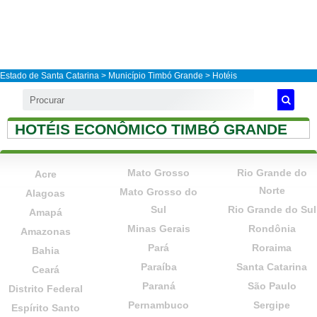
Estado de Santa Catarina
>
Município Timbó Grande
> Hotéis
HOTÉIS ECONÔMICO TIMBÓ GRANDE
Mato Grosso
Rio Grande do
Acre
Norte
Mato Grosso do
Alagoas
Sul
Rio Grande do Sul
Amapá
Minas Gerais
Rondônia
Amazonas
Pará
Roraima
Bahia
Paraíba
Santa Catarina
Ceará
Paraná
São Paulo
Distrito Federal
Pernambuco
Sergipe
Espírito Santo