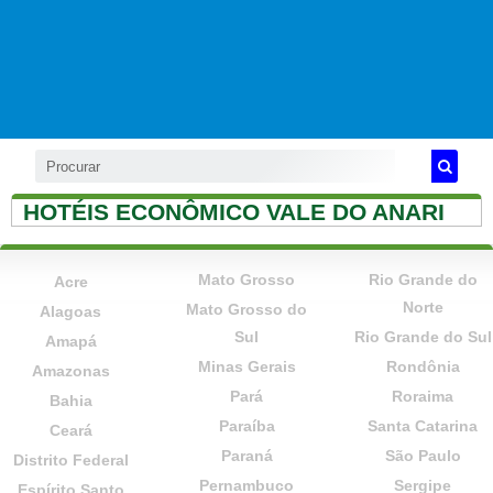
HOTÉIS ECONÔMICO VALE DO ANARI
Mato Grosso
Rio Grande do
Acre
Norte
Mato Grosso do
Alagoas
Sul
Rio Grande do Sul
Amapá
Minas Gerais
Rondônia
Amazonas
Pará
Roraima
Bahia
Paraíba
Santa Catarina
Ceará
Paraná
São Paulo
Distrito Federal
Pernambuco
Sergipe
Espírito Santo