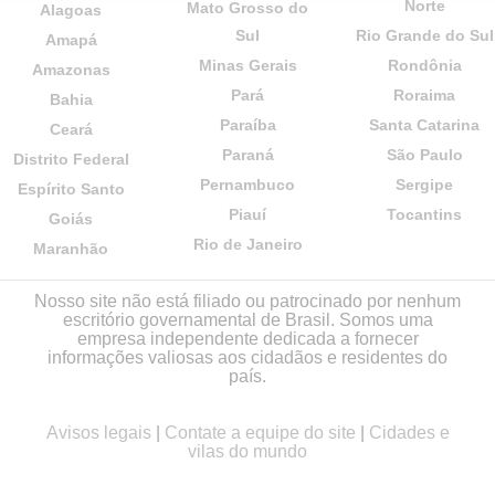
Norte
Mato Grosso do
Alagoas
Sul
Rio Grande do Sul
Amapá
Minas Gerais
Rondônia
Amazonas
Pará
Roraima
Bahia
Paraíba
Santa Catarina
Ceará
Paraná
São Paulo
Distrito Federal
Pernambuco
Sergipe
Espírito Santo
Piauí
Tocantins
Goiás
Rio de Janeiro
Maranhão
Nosso site não está filiado ou patrocinado por nenhum
escritório governamental de Brasil. Somos uma
empresa independente dedicada a fornecer
informações valiosas aos cidadãos e residentes do
país.
Avisos legais
|
Contate a equipe do site
|
Cidades e
vilas do mundo