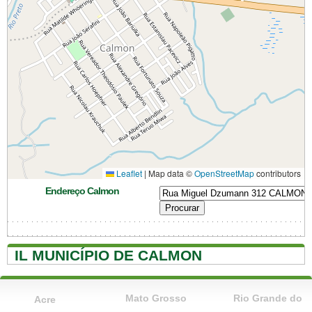
Leaflet
|
Map data ©
OpenStreetMap
contributors
Endereço Calmon
IL MUNICÍPIO DE CALMON
Mato Grosso
Rio Grande do
Acre