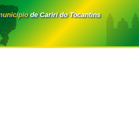
município
de Cariri do Tocantins