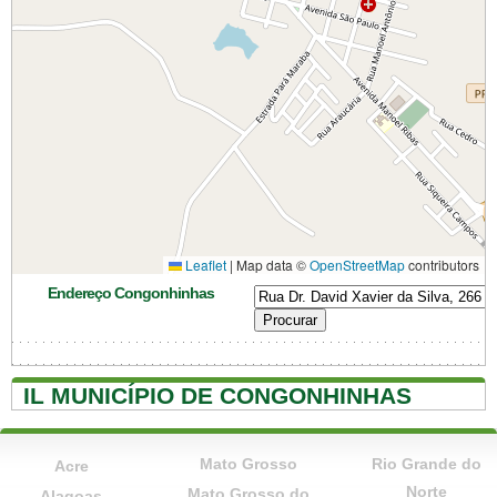
Leaflet
|
Map data ©
OpenStreetMap
contributors
Endereço Congonhinhas
IL MUNICÍPIO DE CONGONHINHAS
Mato Grosso
Rio Grande do
Acre
Norte
Mato Grosso do
Alagoas