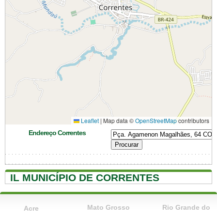
Leaflet
|
Map data ©
OpenStreetMap
contributors
Endereço Correntes
IL MUNICÍPIO DE CORRENTES
Mato Grosso
Rio Grande do
Acre