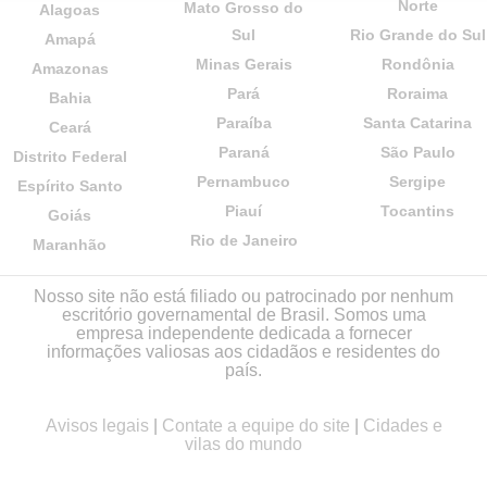
Norte
Mato Grosso do
Alagoas
Sul
Rio Grande do Sul
Amapá
Minas Gerais
Rondônia
Amazonas
Pará
Roraima
Bahia
Paraíba
Santa Catarina
Ceará
Paraná
São Paulo
Distrito Federal
Pernambuco
Sergipe
Espírito Santo
Piauí
Tocantins
Goiás
Rio de Janeiro
Maranhão
Nosso site não está filiado ou patrocinado por nenhum
escritório governamental de Brasil. Somos uma
empresa independente dedicada a fornecer
informações valiosas aos cidadãos e residentes do
país.
Avisos legais
|
Contate a equipe do site
|
Cidades e
vilas do mundo