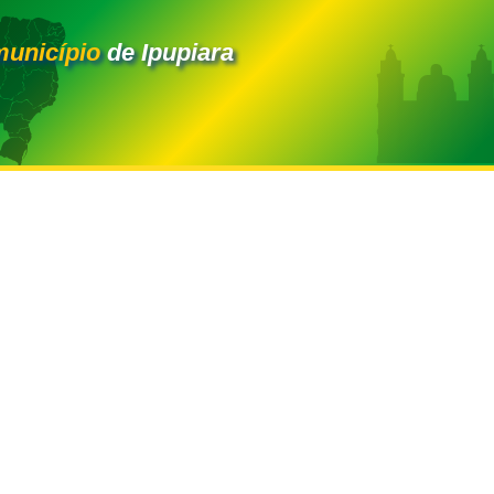
município
de Ipupiara