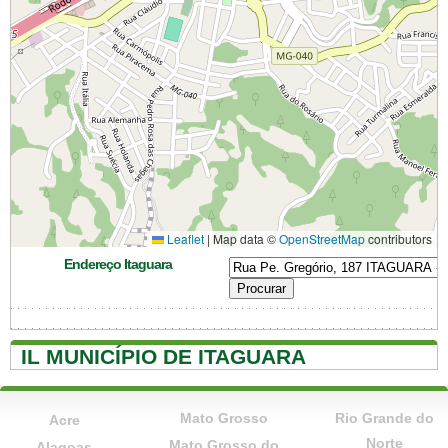
Leaflet
|
Map data ©
OpenStreetMap
contributors
Endereço Itaguara
IL MUNICÍPIO DE ITAGUARA
Mato Grosso
Rio Grande do
Acre
Norte
Mato Grosso do
Alagoas