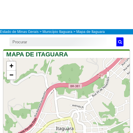
Estado de Minas Gerais
>
Município Itaguara
> Mapa de Itaguara
MAPA DE ITAGUARA
+
−