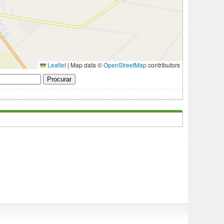
Leaflet
|
Map data ©
OpenStreetMap
contributors