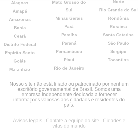
Norte
Mato Grosso do
Alagoas
Sul
Rio Grande do Sul
Amapá
Minas Gerais
Rondônia
Amazonas
Pará
Roraima
Bahia
Paraíba
Santa Catarina
Ceará
Paraná
São Paulo
Distrito Federal
Pernambuco
Sergipe
Espírito Santo
Piauí
Tocantins
Goiás
Rio de Janeiro
Maranhão
Nosso site não está filiado ou patrocinado por nenhum
escritório governamental de Brasil. Somos uma
empresa independente dedicada a fornecer
informações valiosas aos cidadãos e residentes do
país.
Avisos legais
|
Contate a equipe do site
|
Cidades e
vilas do mundo