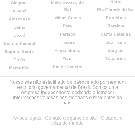
Norte
Mato Grosso do
Alagoas
Sul
Rio Grande do Sul
Amapá
Minas Gerais
Rondônia
Amazonas
Pará
Roraima
Bahia
Paraíba
Santa Catarina
Ceará
Paraná
São Paulo
Distrito Federal
Pernambuco
Sergipe
Espírito Santo
Piauí
Tocantins
Goiás
Rio de Janeiro
Maranhão
Nosso site não está filiado ou patrocinado por nenhum
escritório governamental de Brasil. Somos uma
empresa independente dedicada a fornecer
informações valiosas aos cidadãos e residentes do
país.
Avisos legais
|
Contate a equipe do site
|
Cidades e
vilas do mundo