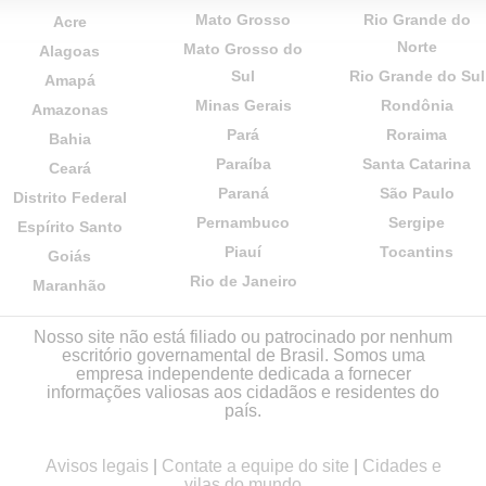
Mato Grosso
Rio Grande do
Acre
Norte
Mato Grosso do
Alagoas
Sul
Rio Grande do Sul
Amapá
Minas Gerais
Rondônia
Amazonas
Pará
Roraima
Bahia
Paraíba
Santa Catarina
Ceará
Paraná
São Paulo
Distrito Federal
Pernambuco
Sergipe
Espírito Santo
Piauí
Tocantins
Goiás
Rio de Janeiro
Maranhão
Nosso site não está filiado ou patrocinado por nenhum
escritório governamental de Brasil. Somos uma
empresa independente dedicada a fornecer
informações valiosas aos cidadãos e residentes do
país.
Avisos legais
|
Contate a equipe do site
|
Cidades e
vilas do mundo