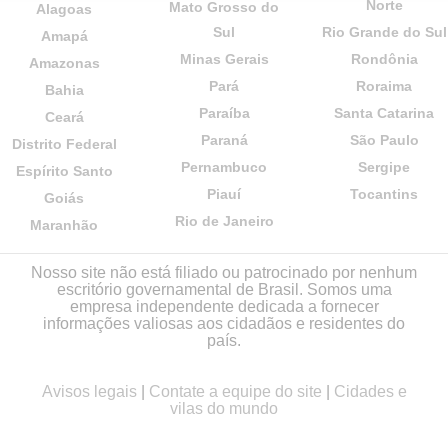
Norte
Mato Grosso do
Alagoas
Sul
Rio Grande do Sul
Amapá
Minas Gerais
Rondônia
Amazonas
Pará
Roraima
Bahia
Paraíba
Santa Catarina
Ceará
Paraná
São Paulo
Distrito Federal
Pernambuco
Sergipe
Espírito Santo
Piauí
Tocantins
Goiás
Rio de Janeiro
Maranhão
Nosso site não está filiado ou patrocinado por nenhum
escritório governamental de Brasil. Somos uma
empresa independente dedicada a fornecer
informações valiosas aos cidadãos e residentes do
país.
Avisos legais
|
Contate a equipe do site
|
Cidades e
vilas do mundo