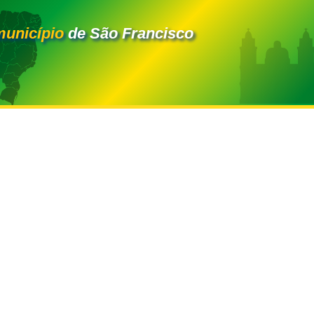
município
de São Francisco