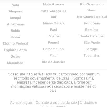
Mato Grosso
Rio Grande do
Acre
Norte
Mato Grosso do
Alagoas
Sul
Rio Grande do Sul
Amapá
Minas Gerais
Rondônia
Amazonas
Pará
Roraima
Bahia
Paraíba
Santa Catarina
Ceará
Paraná
São Paulo
Distrito Federal
Pernambuco
Sergipe
Espírito Santo
Piauí
Tocantins
Goiás
Rio de Janeiro
Maranhão
Nosso site não está filiado ou patrocinado por nenhum
escritório governamental de Brasil. Somos uma
empresa independente dedicada a fornecer
informações valiosas aos cidadãos e residentes do
país.
Avisos legais
|
Contate a equipe do site
|
Cidades e
vilas do mundo