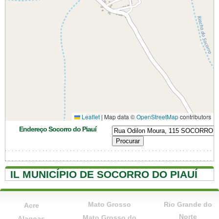
Leaflet
|
Map data ©
OpenStreetMap
contributors
Endereço Socorro do Piauí
IL MUNICÍPIO DE SOCORRO DO PIAUÍ
Mato Grosso
Rio Grande do
Acre
Norte
Mato Grosso do
Alagoas