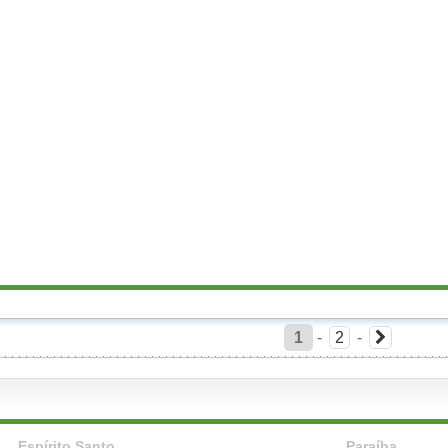
1
-
2
-
Espírito Santo
Paraíba