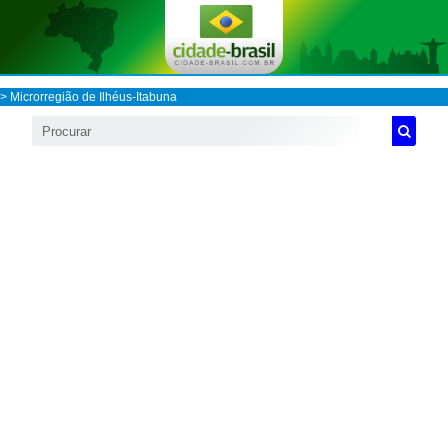
>
Microrregião de Ilhéus-Itabuna