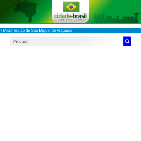
>
Microrregião de São Miguel do Araguaia