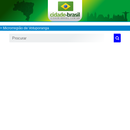
>
Microrregião de Votuporanga