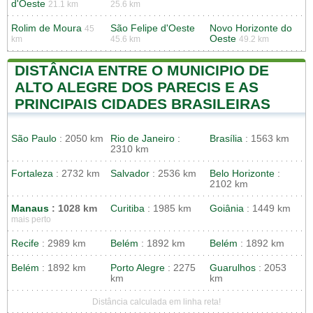
d'Oeste
21.1 km
25.6 km
Rolim de Moura
São Felipe d'Oeste
Novo Horizonte do
45
Oeste
km
45.6 km
49.2 km
DISTÂNCIA ENTRE O MUNICIPIO DE
ALTO ALEGRE DOS PARECIS E AS
PRINCIPAIS CIDADES BRASILEIRAS
São Paulo
: 2050 km
Rio de Janeiro
:
Brasília
: 1563 km
2310 km
Fortaleza
: 2732 km
Salvador
: 2536 km
Belo Horizonte
:
2102 km
Manaus
: 1028 km
Curitiba
: 1985 km
Goiânia
: 1449 km
mais perto
Recife
: 2989 km
Belém
: 1892 km
Belém
: 1892 km
Belém
: 1892 km
Porto Alegre
: 2275
Guarulhos
: 2053
km
km
Distância calculada em linha reta!