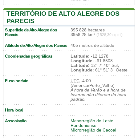
TERRITÓRIO DE ALTO ALEGRE DOS
PARECIS
Superfície de Alto Alegre dos
395 828 hectares
Parecis
3958,28 km²
(1528,30 sq mi)
Altitude de Alto Alegre dos Parecis
405 metros de altitude
Coordenadas geográficas
Latitude:
-12.1278
Longitude:
-61.8508
Latitude:
12° 7' 40'' Sul
,
Longitude:
61° 51' 3'' Oeste
Fuso horário
UTC
-4:00
(America/Porto_Velho)
A hora de Verão e a hora de
Inverno não diferem da hora
padrão.
Hora local
Associação
Mesorregião do Leste
Rondoniense
Microrregião de Cacoal