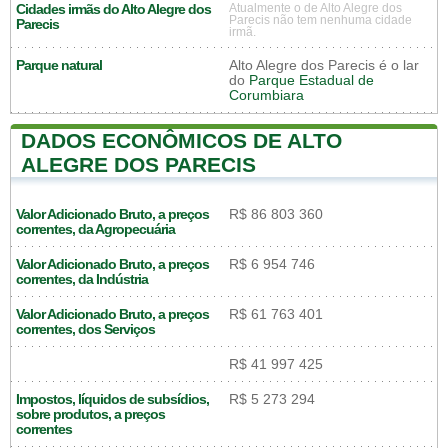
Cidades irmãs do Alto Alegre dos
Atualmente o de Alto Alegre dos
Parecis não tem nenhuma cidade
Parecis
irmã.
Parque natural
Alto Alegre dos Parecis é o lar
do
Parque Estadual de
Corumbiara
DADOS ECONÔMICOS DE ALTO
ALEGRE DOS PARECIS
Valor Adicionado Bruto, a preços
R$ 86 803 360
correntes, da Agropecuária
Valor Adicionado Bruto, a preços
R$ 6 954 746
correntes, da Indústria
Valor Adicionado Bruto, a preços
R$ 61 763 401
correntes, dos Serviços
R$ 41 997 425
Impostos, líquidos de subsídios,
R$ 5 273 294
sobre produtos, a preços
correntes