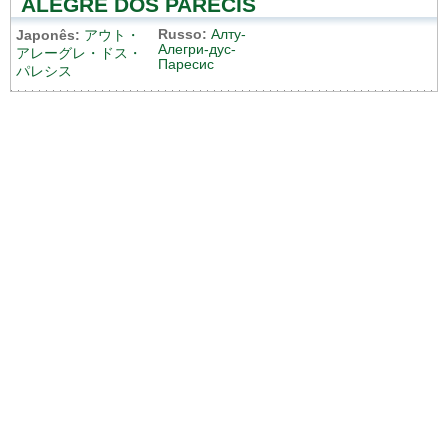
ALEGRE DOS PARECIS
Russo:
Алту-
Japonês:
アウト・
Алегри-дус-
アレーグレ・ドス・
Паресис
パレシス