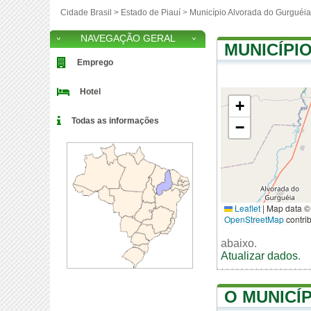
Cidade Brasil >
Estado de Piauí
>
Município Alvorada do Gurguéia
NAVEGAÇÃO GERAL
MUNICÍPI
Emprego
Hotel
+
Todas as informações
−
Leaflet
|
Map data ©
OpenStreetMap
contri
abaixo.
Atualizar dados
.
O MUNICÍ