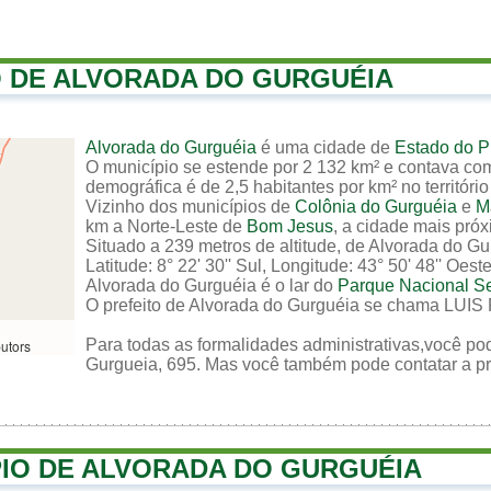
O DE ALVORADA DO GURGUÉIA
Alvorada do Gurguéia
é uma cidade de
Estado do P
O município se estende por 2 132 km² e contava com
demográfica é de 2,5 habitantes por km² no território
Vizinho dos municípios de
Colônia do Gurguéia
e
M
km a Norte-Leste de
Bom Jesus
, a cidade mais pró
Situado a 239 metros de altitude, de Alvorada do G
Latitude: 8° 22' 30'' Sul, Longitude: 43° 50' 48'' Oeste
Alvorada do Gurguéia é o lar do
Parque Nacional S
O prefeito de Alvorada do Gurguéia se chama LU
Para todas as formalidades administrativas,você pod
butors
Gurgueia, 695. Mas você também pode contatar a pre
PIO DE ALVORADA DO GURGUÉIA