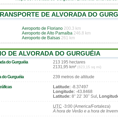
TRANSPORTE DE ALVORADA DO GURG
Aeroporto de Floriano
200.3 km
Aeroporto de Alto Parnaíba
246.8 km
Aeroporto de Balsas
261 km
IO DE ALVORADA DO GURGUÉIA
rada do Gurguéia
213 195 hectares
2131,95 km²
(823,15 sq mi)
da do Gurguéia
239 metros de altitude
áficas
Latitude:
-8.37497
Longitude:
-43.8468
Latitude:
8° 22' 30'' Sul
, Longitud
UTC
-3:00 (America/Fortaleza)
A hora de Verão e a hora de Inver