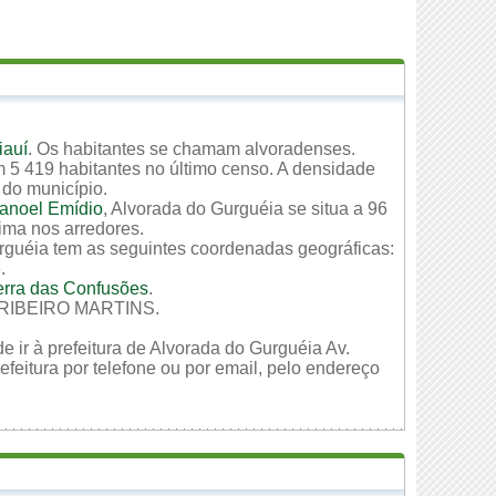
iauí
. Os habitantes se chamam alvoradenses.
 5 419 habitantes no último censo. A densidade
 do município.
anoel Emídio
, Alvorada do Gurguéia se situa a 96
xima nos arredores.
urguéia tem as seguintes coordenadas geográficas:
.
erra das Confusões
.
IS RIBEIRO MARTINS.
e ir à prefeitura de Alvorada do Gurguéia Av.
feitura por telefone ou por email, pelo endereço