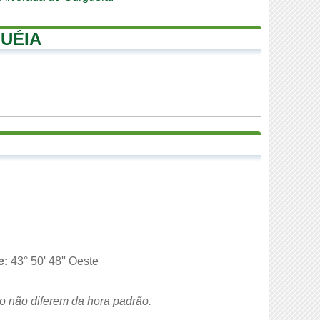
UÉIA
e:
43° 50' 48'' Oeste
no não diferem da hora padrão.