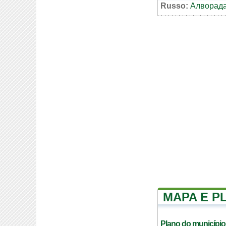
Russo:
Алворада
MAPA E P
Plano do município