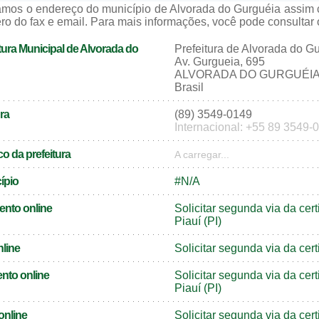
zamos o endereço do município de Alvorada do Gurguéia assim
ro do fax e email. Para mais informações, você pode consultar o 
tura Municipal de Alvorada do
Prefeitura de Alvorada do G
Av. Gurgueia, 695
ALVORADA DO GURGUÉIA - 
Brasil
ra
(89) 3549-0149
Internacional: +55 89 3549-
o da prefeitura
A carregar...
cípio
#N/A
ento online
Solicitar segunda via da ce
Piauí (PI)
nline
Solicitar segunda via da cer
nto online
Solicitar segunda via da ce
Piauí (PI)
online
Solicitar segunda via da cer