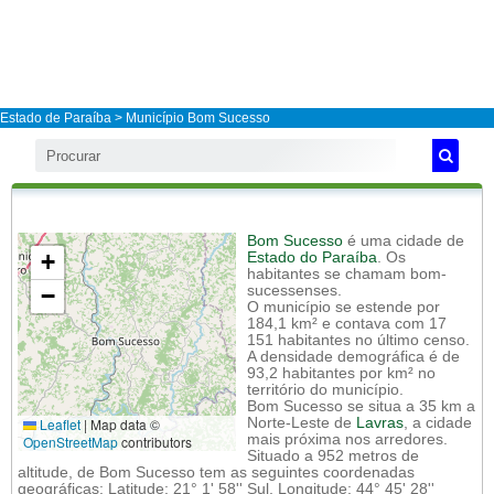
Estado de Paraíba
>
Município Bom Sucesso
Bom Sucesso
é uma cidade de
+
Estado do Paraíba
. Os
habitantes se chamam bom-
−
sucessenses.
O município se estende por
184,1 km² e contava com 17
151 habitantes no último censo.
A densidade demográfica é de
93,2 habitantes por km² no
território do município.
Bom Sucesso se situa a 35 km a
Leaflet
|
Map data ©
Norte-Leste de
Lavras
, a cidade
mais próxima nos arredores.
OpenStreetMap
contributors
Situado a 952 metros de
altitude, de Bom Sucesso tem as seguintes coordenadas
geográficas: Latitude: 21° 1' 58'' Sul, Longitude: 44° 45' 28''