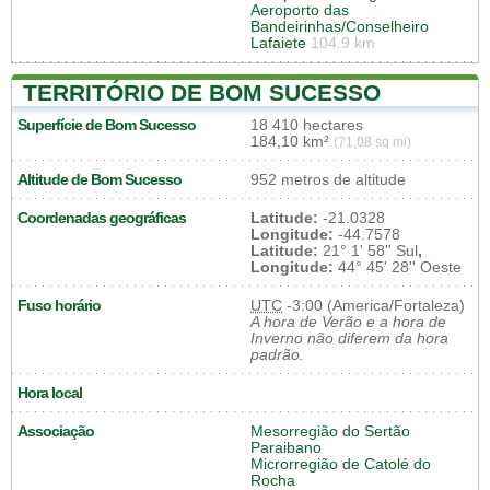
Aeroporto das
Bandeirinhas/Conselheiro
Lafaiete
104.9 km
TERRITÓRIO DE BOM SUCESSO
Superfície de Bom Sucesso
18 410 hectares
184,10 km²
(71,08 sq mi)
Altitude de Bom Sucesso
952 metros de altitude
Coordenadas geográficas
Latitude:
-21.0328
Longitude:
-44.7578
Latitude:
21° 1' 58'' Sul
,
Longitude:
44° 45' 28'' Oeste
Fuso horário
UTC
-3:00 (America/Fortaleza)
A hora de Verão e a hora de
Inverno não diferem da hora
padrão.
Hora local
Associação
Mesorregião do Sertão
Paraibano
Microrregião de Catolé do
Rocha