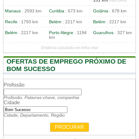
151 km
mais perto
Manaus
: 2593 km
Curitiba
: 673 km
Goiânia
: 678 km
Recife
: 1793 km
Belém
: 2217 km
Belém
: 2217 km
Belém
: 2217 km
Porto Alegre
: 1194
Guarulhos
: 327 km
km
Distância calculada em linha reta!
OFERTAS DE EMPREGO PRÓXIMO DE
BOM SUCESSO
Profissão
Profissão, Palavras-chave, companhia
Cidade
Cidade, Departamento, Região
PROCURAR