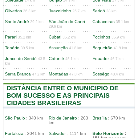
Soledade
Gurjão
Boa Vista
14 km
14.9 km
17.3 km
Olivedos
Juazeirinho
Seridó
26.3 km
26.7 km
28 km
Santo André
São João do Cariri
Cabaceiras
29.2 km
35.1 km
29.6 km
Parari
Cubati
Pocinhos
35.2 km
35.2 km
35.9 km
Tenório
Assunção
Boqueirão
39.5 km
41.8 km
41.9 km
Junco do Seridó
Caturité
Equador
43.5
45.1 km
46.7 km
km
Serra Branca
Montadas
Sossêgo
47.2 km
47.8 km
48.4 km
DISTÂNCIA ENTRE O MUNICIPIO DE
BOM SUCESSO E AS PRINCIPAIS
CIDADES BRASILEIRAS
São Paulo
: 340 km
Rio de Janeiro
: 263
Brasília
: 670 km
km
Fortaleza
: 2041 km
Salvador
: 1114 km
Belo Horizonte
: