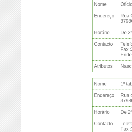
Nome
OfÍci
Endereço
Rua C
3798
Horário
De 2ª
Contacto
Telef
Fax 
Ender
Atributos
Nasci
Nome
1º ta
Endereço
Rua d
3798
Horário
De 2ª
Contacto
Telef
Fax 