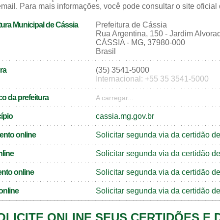
mail. Para mais informações, você pode consultar o site oficial
tura Municipal de Cássia
Prefeitura de Cássia
Rua Argentina, 150 - Jardim Alvora
CÁSSIA - MG, 37980-000
Brasil
ra
(35) 3541-5000
Internacional: +55 35 3541-5000
o da prefeitura
A carregar...
cípio
cassia.mg.gov.br
ento online
Solicitar segunda via da certidão 
nline
Solicitar segunda via da certidão 
nto online
Solicitar segunda via da certidão 
online
Solicitar segunda via da certidão 
OLICITE ONLINE SEUS CERTIDÕES E