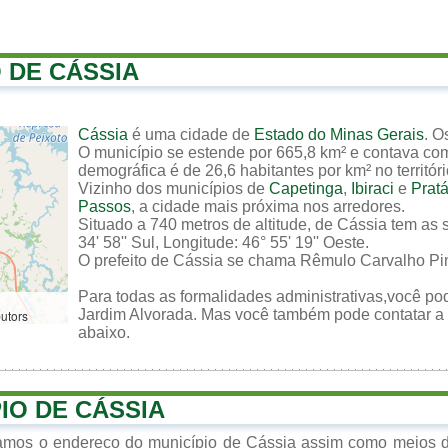
O DE CÁSSIA
Cássia
é uma cidade de
Estado do Minas Gerais
. O
O município se estende por 665,8 km² e contava co
demográfica é de 26,6 habitantes por km² no territór
Vizinho dos municípios de
Capetinga
,
Ibiraci
e
Pratá
Passos
, a cidade mais próxima nos arredores.
Situado a 740 metros de altitude, de Cássia tem as 
34' 58'' Sul, Longitude: 46° 55' 19'' Oeste.
O prefeito de Cássia se chama Rêmulo Carvalho Pin
Para todas as formalidades administrativas,você pod
Jardim Alvorada. Mas você também pode contatar a p
butors
abaixo.
IO DE CÁSSIA
zamos o endereço do município de Cássia assim como meios de