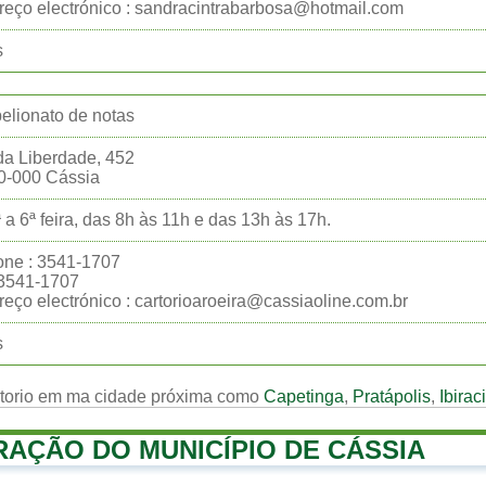
eço electrónico : sandracintrabarbosa@hotmail.com
s
belionato de notas
a Liberdade, 452
0-000 Cássia
 a 6ª feira, das 8h às 11h e das 13h às 17h.
one : 3541-1707
:3541-1707
eço electrónico : cartorioaroeira@cassiaoline.com.br
s
rtorio em ma cidade próxima como
Capetinga
,
Pratápolis
,
Ibiraci
RAÇÃO DO MUNICÍPIO DE CÁSSIA