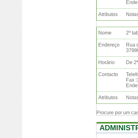
Ender
Atributos
Nota
Nome
2º ta
Endereço
Rua d
3798
Horário
De 2ª
Contacto
Telef
Fax 
Ender
Atributos
Nota
Procure por um ca
ADMINIST