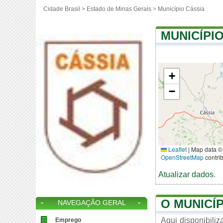
Cidade Brasil >
Estado de Minas Gerais
>
Município Cássia
MUNICÍPI
+
−
Leaflet
|
Map data ©
OpenStreetMap
contri
Atualizar dados
.
O MUNICÍP
NAVEGAÇÃO GERAL
Aqui disponibili
Emprego