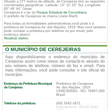
Situado a 277 metros de altitude, de Cerejeiras tem as seguintes
coordenadas geográficas: Latitude: 13° 11' 20'' Sul, Longitude:
60° 48' 44'' Oeste.
Cerejeiras é o lar do
Parque Estadual de Corumbiara
.
O prefeito de Cerejeiras se chama Lisete Marth.
Para todas as formalidades administrativas,você pode ir à
prefeitura de Cerejeiras Av. das Nações, 1919. Mas você também
pode contatar a prefeitura por telefone ou por email, pelo
endereço abaixo.
Atualizar dados
.
O MUNICÍPIO DE CEREJEIRAS
Aqui disponibilizamos o endereço do município de
Cerejeiras assim como meios de contactá-lo através do
seu número de telefone, número do fax e email. Para
mais informações, você pode consultar o site oficial do
município.
Endereço da Prefeitura Municipal
Prefeitura de Cerejeiras
de Cerejeiras
Av. das Nações, 1919
CEREJEIRAS - RO, 76997-000
Brasil
Telefone da prefeitura
(69) 3342-2671
Internacional: +55 69 3342-