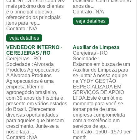
CLIENTES Estar cada vez
brasileiro. Com mais de 87
mais próximo dos clientes
anos de...
é o principal objetivo,
Contrato : N/A
oferecendo os principais
veja detalhes
itens para rep...
Contrato : N/A
veja detalhes
VENDEDOR INTERNO -
Auxiliar de Limpeza
CEREJEIRAS / RO
Cerejeiras - RO
Cerejeiras - RO
Sociedade :
Sociedade : Alvorada
Estamos em busca de um
Produtos Agropecuários
Auxiliar de Limpeza para
A Alvorada Produtos
se juntar à nossa equipe
Agropecuários é uma
na YYDY GESTÃO
empresa líder no
ESPECIALIZADA EM
agronegócio brasileiro,
SERVIÇOS DE APOIO
com 39 anos de história e
LTDA.Este é um ótimo
presente em vários estados
momento para você se
do Brasil. Oferecemos
tornar parte de uma
diversas oportunidades
empresa comprometida
para aqueles que buscam
com a excelência em
crescimento. Junte-se a
serviços de ap...
nós e faça ...
Contrato : 1500 - 1570 per
Contrato : N/A
month