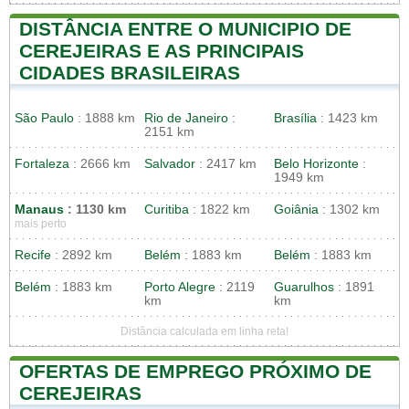
DISTÂNCIA ENTRE O MUNICIPIO DE
CEREJEIRAS E AS PRINCIPAIS
CIDADES BRASILEIRAS
São Paulo
: 1888 km
Rio de Janeiro
:
Brasília
: 1423 km
2151 km
Fortaleza
: 2666 km
Salvador
: 2417 km
Belo Horizonte
:
1949 km
Manaus
: 1130 km
Curitiba
: 1822 km
Goiânia
: 1302 km
mais perto
Recife
: 2892 km
Belém
: 1883 km
Belém
: 1883 km
Belém
: 1883 km
Porto Alegre
: 2119
Guarulhos
: 1891
km
km
Distância calculada em linha reta!
OFERTAS DE EMPREGO PRÓXIMO DE
CEREJEIRAS