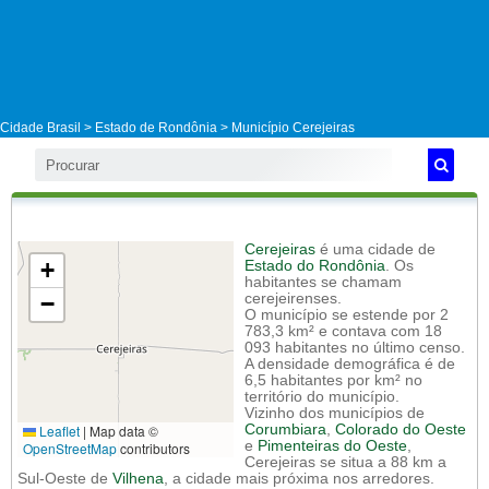
Cidade Brasil >
Estado de Rondônia
>
Município Cerejeiras
Cerejeiras
é uma cidade de
+
Estado do Rondônia
. Os
habitantes se chamam
−
cerejeirenses.
O município se estende por 2
783,3 km² e contava com 18
093 habitantes no último censo.
A densidade demográfica é de
6,5 habitantes por km² no
território do município.
Vizinho dos municípios de
Leaflet
|
Map data ©
Corumbiara
,
Colorado do Oeste
e
Pimenteiras do Oeste
,
OpenStreetMap
contributors
Cerejeiras se situa a 88 km a
Sul-Oeste de
Vilhena
, a cidade mais próxima nos arredores.