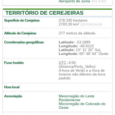
Aeroporto de Juína
301.8 km
TERRITÓRIO DE CEREJEIRAS
Superfície de Cerejeiras
278 330 hectares
2783,30 km²
(1074,64 sq mi)
Altitude de Cerejeiras
277 metros de altitude
Coordenadas geográficas
Latitude:
-13.1889
Longitude:
-60.8122
Latitude:
13° 11' 20'' Sul
,
Longitude:
60° 48' 44'' Oeste
Fuso horário
UTC
-4:00
(America/Porto_Velho)
A hora de Verão e a hora de
Inverno não diferem da hora
padrão.
Hora local
Associação
Mesorregião do Leste
Rondoniense
Microrregião de Colorado do
Oeste