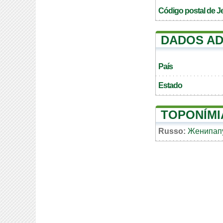
Código postal de J
DADOS AD
País
Estado
TOPONÍMI
Russo:
Женипап