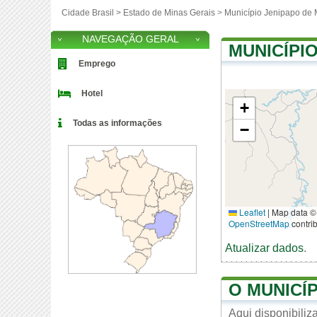
Cidade Brasil >
Estado de Minas Gerais
>
Município Jenipapo de 
NAVEGAÇÃO GERAL
MUNICÍPI
Emprego
Hotel
+
Todas as informações
−
Leaflet
|
Map data ©
OpenStreetMap
contri
Atualizar dados
.
O MUNICÍP
Aqui disponibili