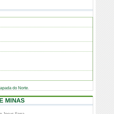
apada do Norte
.
E MINAS
de Jesus Sena