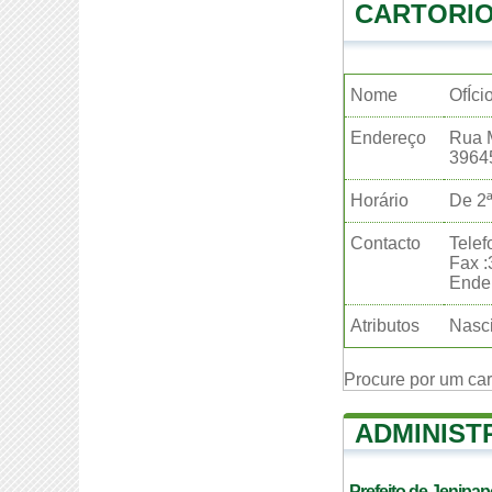
CARTORIO
Nome
OfÍci
Endereço
Rua 
3964
Horário
De 2ª
Contacto
Telef
Fax 
Ender
Atributos
Nasci
Procure por um ca
ADMINIST
Prefeito de Jenipa