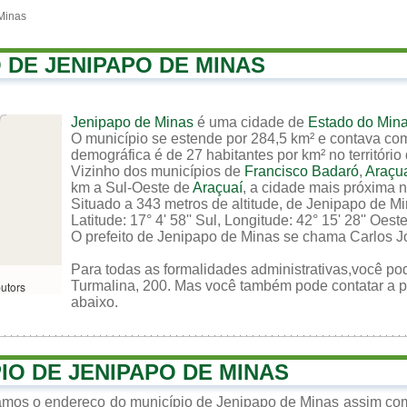
Minas
O DE JENIPAPO DE MINAS
Jenipapo de Minas
é uma cidade de
Estado do Mina
O município se estende por 284,5 km² e contava com
demográfica é de 27 habitantes por km² no território
Vizinho dos municípios de
Francisco Badaró
,
Araçu
km a Sul-Oeste de
Araçuaí
, a cidade mais próxima n
Situado a 343 metros de altitude, de Jenipapo de M
Latitude: 17° 4' 58'' Sul, Longitude: 42° 15' 28'' Oeste
O prefeito de Jenipapo de Minas se chama Carlos 
Para todas as formalidades administrativas,você po
Turmalina, 200. Mas você também pode contatar a pre
butors
abaixo.
IO DE JENIPAPO DE MINAS
zamos o endereço do município de Jenipapo de Minas assim co