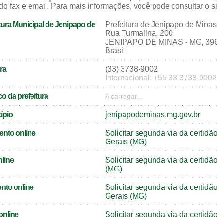
do fax e email. Para mais informações, você pode consultar o sit
tura Municipal de Jenipapo de
Prefeitura de Jenipapo de Minas
Rua Turmalina, 200
JENIPAPO DE MINAS - MG, 39
Brasil
ra
(33) 3738-9002
Internacional: +55 33 3738-9002
o da prefeitura
A carregar...
cípio
jenipapodeminas.mg.gov.br
ento online
Solicitar segunda via da certid
Gerais (MG)
nline
Solicitar segunda via da certid
(MG)
nto online
Solicitar segunda via da certi
Gerais (MG)
online
Solicitar segunda via da certid