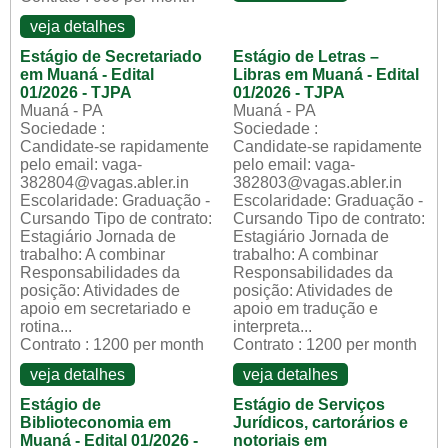
veja detalhes
Estágio de Secretariado
Estágio de Letras –
em Muaná - Edital
Libras em Muaná - Edital
01/2026 - TJPA
01/2026 - TJPA
Muaná - PA
Muaná - PA
Sociedade :
Sociedade :
Candidate-se rapidamente
Candidate-se rapidamente
pelo email: vaga-
pelo email: vaga-
382804@vagas.abler.in
382803@vagas.abler.in
Escolaridade: Graduação -
Escolaridade: Graduação -
Cursando Tipo de contrato:
Cursando Tipo de contrato:
Estagiário Jornada de
Estagiário Jornada de
trabalho: A combinar
trabalho: A combinar
Responsabilidades da
Responsabilidades da
posição: Atividades de
posição: Atividades de
apoio em secretariado e
apoio em tradução e
rotina...
interpreta...
Contrato : 1200 per month
Contrato : 1200 per month
veja detalhes
veja detalhes
Estágio de
Estágio de Serviços
Biblioteconomia em
Jurídicos, cartorários e
Muaná - Edital 01/2026 -
notoriais em