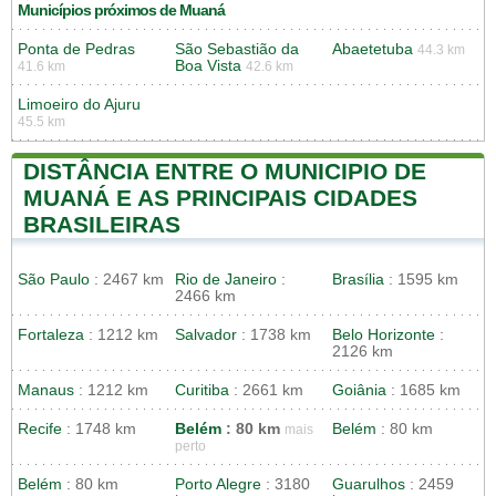
Municípios próximos de Muaná
Ponta de Pedras
São Sebastião da
Abaetetuba
44.3 km
Boa Vista
41.6 km
42.6 km
Limoeiro do Ajuru
45.5 km
DISTÂNCIA ENTRE O MUNICIPIO DE
MUANÁ E AS PRINCIPAIS CIDADES
BRASILEIRAS
São Paulo
: 2467 km
Rio de Janeiro
:
Brasília
: 1595 km
2466 km
Fortaleza
: 1212 km
Salvador
: 1738 km
Belo Horizonte
:
2126 km
Manaus
: 1212 km
Curitiba
: 2661 km
Goiânia
: 1685 km
Recife
: 1748 km
Belém
: 80 km
Belém
: 80 km
mais
perto
Belém
: 80 km
Porto Alegre
: 3180
Guarulhos
: 2459