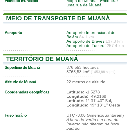
Plano do município
Mapa de Muaná
: Encontrar
uma rua de Muaná.
MEIO DE TRANSPORTE DE MUANÁ
Aeroporto
Aeroporto Internacional de
Belém
84.1 km
Aeroporto de Breves
137.3 km
Aeroporto de Tucuruí
257.4 km
TERRITÓRIO DE MUANÁ
Superfície de Muaná
376 553 hectares
3765,53 km²
(1453,88 sq mi)
Altitude de Muaná
22 metros de altitude
Coordenadas geográficas
Latitude:
-1.5278
Longitude:
-49.2169
Latitude:
1° 31' 40'' Sul
,
Longitude:
49° 13' 1'' Oeste
Fuso horário
UTC
-3:00 (America/Santarem)
A hora de Verão e a hora de
Inverno não diferem da hora
padrão.