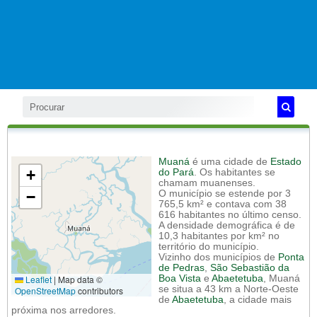
Muaná
é uma cidade de
Estado
+
do Pará
. Os habitantes se
chamam muanenses.
−
O município se estende por 3
765,5 km² e contava com 38
616 habitantes no último censo.
A densidade demográfica é de
10,3 habitantes por km² no
território do município.
Vizinho dos municípios de
Ponta
de Pedras
,
São Sebastião da
Leaflet
|
Map data ©
Boa Vista
e
Abaetetuba
, Muaná
se situa a 43 km a Norte-Oeste
OpenStreetMap
contributors
de
Abaetetuba
, a cidade mais
próxima nos arredores.