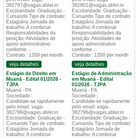
382797@vagas.abler.in
382801@vagas.abler.in
Escolaridade: Graduação -
Escolaridade: Graduação -
Cursando Tipo de contrato:
Cursando Tipo de contrato:
Estagiário Jornada de
Estagiário Jornada de
trabalho: A combinar
trabalho: A combinar
Responsabilidades da
Responsabilidades da
posição: Atividades de
posição: Atividades de
apoio administrativo
apoio administrativo
conforme ...
conforme ...
Contrato : 1200 per month
Contrato : 1200 per month
veja detalhes
veja detalhes
Estágio de Direito em
Estágio de Administração
Muaná - Edital 01/2026 -
em Muaná - Edital
TJPA
01/2026 - TJPA
Muaná - PA
Muaná - PA
Sociedade :
Sociedade :
Candidate-se rapidamente
Candidate-se rapidamente
pelo email: vaga-
pelo email: vaga-
382799@vagas.abler.in
382796@vagas.abler.in
Escolaridade: Graduação -
Escolaridade: Graduação -
Cursando Tipo de contrato:
Cursando Tipo de contrato:
Estagiário Jornada de
Estagiário Jornada de
trabalho: A combinar
trabalho: A combinar