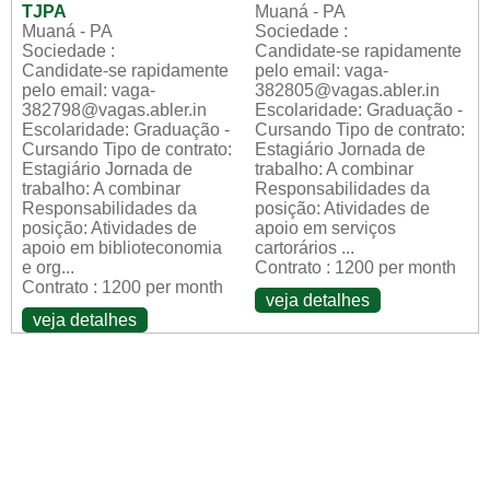
TJPA
Muaná - PA
Muaná - PA
Sociedade :
Sociedade :
Candidate-se rapidamente
Candidate-se rapidamente
pelo email: vaga-
pelo email: vaga-
382805@vagas.abler.in
382798@vagas.abler.in
Escolaridade: Graduação -
Escolaridade: Graduação -
Cursando Tipo de contrato:
Cursando Tipo de contrato:
Estagiário Jornada de
Estagiário Jornada de
trabalho: A combinar
trabalho: A combinar
Responsabilidades da
Responsabilidades da
posição: Atividades de
posição: Atividades de
apoio em serviços
apoio em biblioteconomia
cartorários ...
e org...
Contrato : 1200 per month
Contrato : 1200 per month
veja detalhes
veja detalhes