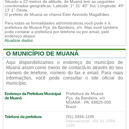
Situado a 22 metros de altitude, de Muaná tem as seguintes
coordenadas geográficas: Latitude: 1° 31' 40'' Sul, Longitude: 49°
13' 1'' Oeste.
O prefeito de Muaná se chama Eder Azevedo Magalhães.
Para todas as formalidades administrativas,você pode ir à
prefeitura de Muaná Pça. da Bandeira, s/n. Mas você também
pode contatar a prefeitura por telefone ou por email, pelo
endereço abaixo.
Atualizar dados
.
O MUNICÍPIO DE MUANÁ
Aqui disponibilizamos o endereço do município de
Muaná assim como meios de contactá-lo através do seu
número de telefone, número do fax e email. Para mais
informações, você pode consultar o site oficial do
município.
Endereço da Prefeitura Municipal
Prefeitura de Muaná
de Muaná
Pça. da Bandeira, s/n
MUANÁ - PA, 68825-000
Brasil
Telefone da prefeitura
(91) 3494-1195
Internacional: +55 91 3494-
1195