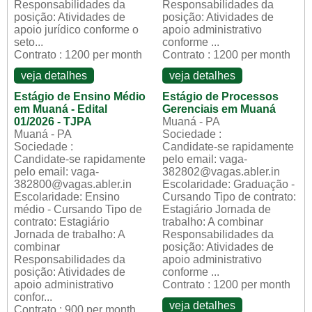
Responsabilidades da
Responsabilidades da
posição: Atividades de
posição: Atividades de
apoio jurídico conforme o
apoio administrativo
seto...
conforme ...
Contrato : 1200 per month
Contrato : 1200 per month
veja detalhes
veja detalhes
Estágio de Ensino Médio
Estágio de Processos
em Muaná - Edital
Gerenciais em Muaná
01/2026 - TJPA
Muaná - PA
Muaná - PA
Sociedade :
Sociedade :
Candidate-se rapidamente
Candidate-se rapidamente
pelo email: vaga-
pelo email: vaga-
382802@vagas.abler.in
382800@vagas.abler.in
Escolaridade: Graduação -
Escolaridade: Ensino
Cursando Tipo de contrato:
médio - Cursando Tipo de
Estagiário Jornada de
contrato: Estagiário
trabalho: A combinar
Jornada de trabalho: A
Responsabilidades da
combinar
posição: Atividades de
Responsabilidades da
apoio administrativo
posição: Atividades de
conforme ...
apoio administrativo
Contrato : 1200 per month
confor...
veja detalhes
Contrato : 900 per month