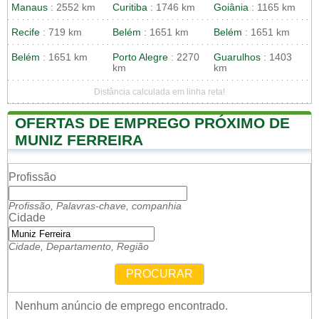
Manaus
: 2552 km
Curitiba
: 1746 km
Goiânia
: 1165 km
Recife
: 719 km
Belém
: 1651 km
Belém
: 1651 km
Belém
: 1651 km
Porto Alegre
: 2270
Guarulhos
: 1403
km
km
Distância calculada em linha reta!
OFERTAS DE EMPREGO PRÓXIMO DE
MUNIZ FERREIRA
Profissão
Profissão, Palavras-chave, companhia
Cidade
Cidade, Departamento, Região
PROCURAR
Nenhum anúncio de emprego encontrado.