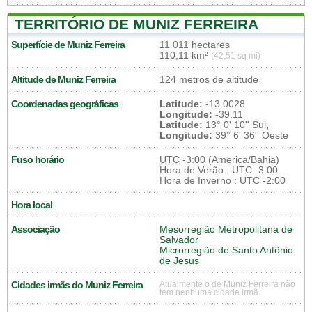
TERRITÓRIO DE MUNIZ FERREIRA
Superfície de Muniz Ferreira
11 011 hectares
110,11 km²
(42,51 sq mi)
Altitude de Muniz Ferreira
124 metros de altitude
Coordenadas geográficas
Latitude:
-13.0028
Longitude:
-39.11
Latitude:
13° 0' 10'' Sul
,
Longitude:
39° 6' 36'' Oeste
Fuso horário
UTC
-3:00 (America/Bahia)
Hora de Verão : UTC -3:00
Hora de Inverno : UTC -2:00
Hora local
Associação
Mesorregião Metropolitana de
Salvador
Microrregião de Santo Antônio
de Jesus
Cidades irmãs do Muniz Ferreira
Atualmente o de Muniz Ferreira não
tem nenhuma cidade irmã.