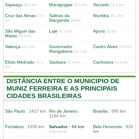
Sapeaçu
Maragogipe
Varzedo
30.4 km
30.5 km
31.9 km
Cruz das Almas
Salinas da
Muritiba
37.4
39.1 km
Margarida
km
39 km
São Miguel das
Laje
Aporá
41.1 km
42 km
Matas
39.9 km
Valença
Governador
Castro Alves
43.1 km
44.8 km
Mangabeira
44.1 km
Elísio Medrado
Saubara
Cachoeira
45.1
45.5 km
46.6 km
km
DISTÂNCIA ENTRE O MUNICIPIO DE
MUNIZ FERREIRA E AS PRINCIPAIS
CIDADES BRASILEIRAS
São Paulo
: 1417 km
Rio de Janeiro
:
Brasília
: 995 km
1184 km
Fortaleza
: 1035 km
Salvador
: 64 km
Belo Horizonte
: 926
km
mais perto