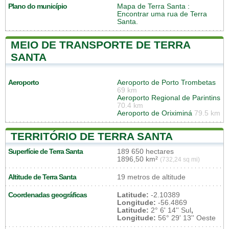
Plano do município
Mapa de Terra Santa
:
Encontrar uma rua de Terra
Santa.
MEIO DE TRANSPORTE DE TERRA
SANTA
Aeroporto
Aeroporto de Porto Trombetas
69 km
Aeroporto Regional de Parintins
70.4 km
Aeroporto de Oriximiná
79.5 km
TERRITÓRIO DE TERRA SANTA
Superfície de Terra Santa
189 650 hectares
1896,50 km²
(732,24 sq mi)
Altitude de Terra Santa
19 metros de altitude
Coordenadas geográficas
Latitude:
-2.10389
Longitude:
-56.4869
Latitude:
2° 6' 14'' Sul
,
Longitude:
56° 29' 13'' Oeste