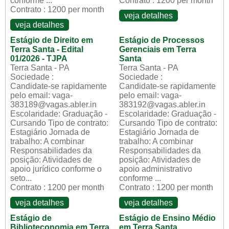
conforme ...
Contrato : 1200 per month
Contrato : 1200 per month
veja detalhes
veja detalhes
Estágio de Direito em
Estágio de Processos
Terra Santa - Edital
Gerenciais em Terra
01/2026 - TJPA
Santa
Terra Santa - PA
Terra Santa - PA
Sociedade :
Sociedade :
Candidate-se rapidamente
Candidate-se rapidamente
pelo email: vaga-
pelo email: vaga-
383189@vagas.abler.in
383192@vagas.abler.in
Escolaridade: Graduação -
Escolaridade: Graduação -
Cursando Tipo de contrato:
Cursando Tipo de contrato:
Estagiário Jornada de
Estagiário Jornada de
trabalho: A combinar
trabalho: A combinar
Responsabilidades da
Responsabilidades da
posição: Atividades de
posição: Atividades de
apoio jurídico conforme o
apoio administrativo
seto...
conforme ...
Contrato : 1200 per month
Contrato : 1200 per month
veja detalhes
veja detalhes
Estágio de
Estágio de Ensino Médio
Biblioteconomia em Terra
em Terra Santa