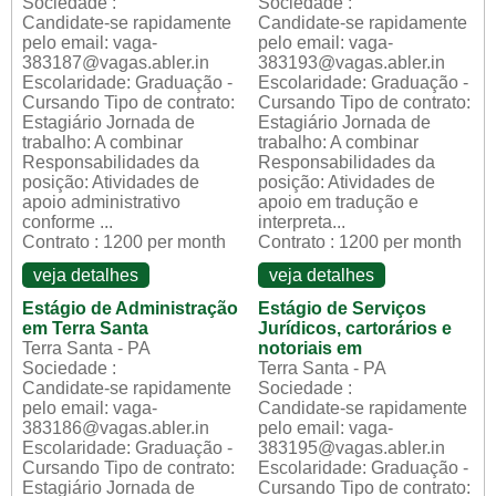
Sociedade :
Sociedade :
Candidate-se rapidamente
Candidate-se rapidamente
pelo email: vaga-
pelo email: vaga-
383187@vagas.abler.in
383193@vagas.abler.in
Escolaridade: Graduação -
Escolaridade: Graduação -
Cursando Tipo de contrato:
Cursando Tipo de contrato:
Estagiário Jornada de
Estagiário Jornada de
trabalho: A combinar
trabalho: A combinar
Responsabilidades da
Responsabilidades da
posição: Atividades de
posição: Atividades de
apoio administrativo
apoio em tradução e
conforme ...
interpreta...
Contrato : 1200 per month
Contrato : 1200 per month
veja detalhes
veja detalhes
Estágio de Administração
Estágio de Serviços
em Terra Santa
Jurídicos, cartorários e
Terra Santa - PA
notoriais em
Sociedade :
Terra Santa - PA
Candidate-se rapidamente
Sociedade :
pelo email: vaga-
Candidate-se rapidamente
383186@vagas.abler.in
pelo email: vaga-
Escolaridade: Graduação -
383195@vagas.abler.in
Cursando Tipo de contrato:
Escolaridade: Graduação -
Estagiário Jornada de
Cursando Tipo de contrato: