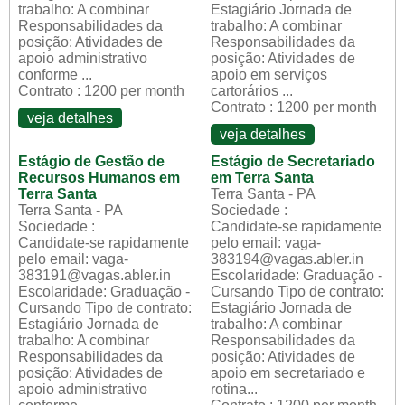
trabalho: A combinar
Estagiário Jornada de
Responsabilidades da
trabalho: A combinar
posição: Atividades de
Responsabilidades da
apoio administrativo
posição: Atividades de
conforme ...
apoio em serviços
Contrato : 1200 per month
cartorários ...
Contrato : 1200 per month
veja detalhes
veja detalhes
Estágio de Gestão de
Estágio de Secretariado
Recursos Humanos em
em Terra Santa
Terra Santa
Terra Santa - PA
Terra Santa - PA
Sociedade :
Sociedade :
Candidate-se rapidamente
Candidate-se rapidamente
pelo email: vaga-
pelo email: vaga-
383194@vagas.abler.in
383191@vagas.abler.in
Escolaridade: Graduação -
Escolaridade: Graduação -
Cursando Tipo de contrato:
Cursando Tipo de contrato:
Estagiário Jornada de
Estagiário Jornada de
trabalho: A combinar
trabalho: A combinar
Responsabilidades da
Responsabilidades da
posição: Atividades de
posição: Atividades de
apoio em secretariado e
apoio administrativo
rotina...