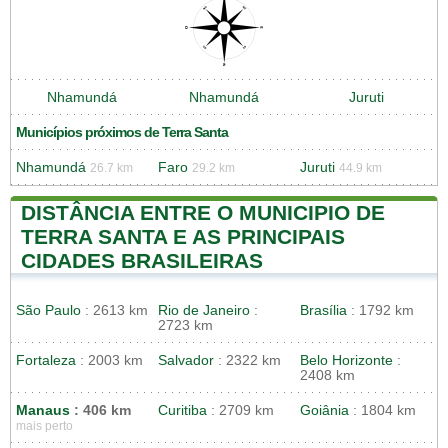
Nhamundá
Nhamundá
Juruti
Municípios próximos de Terra Santa
Nhamundá
Faro
Juruti
26.7 km
29.2 km
44.9 km
DISTÂNCIA ENTRE O MUNICIPIO DE
TERRA SANTA E AS PRINCIPAIS
CIDADES BRASILEIRAS
São Paulo
: 2613 km
Rio de Janeiro
:
Brasília
: 1792 km
2723 km
Fortaleza
: 2003 km
Salvador
: 2322 km
Belo Horizonte
:
2408 km
Manaus
: 406 km
Curitiba
: 2709 km
Goiânia
: 1804 km
mais perto