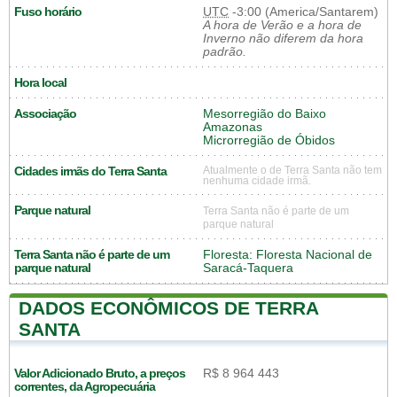
Fuso horário
UTC
-3:00 (America/Santarem)
A hora de Verão e a hora de
Inverno não diferem da hora
padrão.
Hora local
Associação
Mesorregião do Baixo
Amazonas
Microrregião de Óbidos
Cidades irmãs do Terra Santa
Atualmente o de Terra Santa não tem
nenhuma cidade irmã.
Parque natural
Terra Santa não é parte de um
parque natural
Terra Santa não é parte de um
Floresta: Floresta Nacional de
parque natural
Saracá-Taquera
DADOS ECONÔMICOS DE TERRA
SANTA
Valor Adicionado Bruto, a preços
R$ 8 964 443
correntes, da Agropecuária