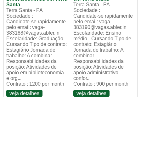
Santa
Terra Santa - PA
Terra Santa - PA
Sociedade :
Sociedade :
Candidate-se rapidamente
Candidate-se rapidamente
pelo email: vaga-
pelo email: vaga-
383190@vagas.abler.in
383188@vagas.abler.in
Escolaridade: Ensino
Escolaridade: Graduação -
médio - Cursando Tipo de
Cursando Tipo de contrato:
contrato: Estagiário
Estagiário Jornada de
Jornada de trabalho: A
trabalho: A combinar
combinar
Responsabilidades da
Responsabilidades da
posição: Atividades de
posição: Atividades de
apoio em biblioteconomia
apoio administrativo
e org...
confor...
Contrato : 1200 per month
Contrato : 900 per month
veja detalhes
veja detalhes