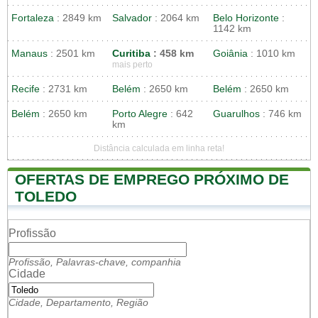
Fortaleza
: 2849 km
Salvador
: 2064 km
Belo Horizonte
:
1142 km
Manaus
: 2501 km
Curitiba
: 458 km
Goiânia
: 1010 km
mais perto
Recife
: 2731 km
Belém
: 2650 km
Belém
: 2650 km
Belém
: 2650 km
Porto Alegre
: 642
Guarulhos
: 746 km
km
Distância calculada em linha reta!
OFERTAS DE EMPREGO PRÓXIMO DE
TOLEDO
Profissão
Profissão, Palavras-chave, companhia
Cidade
Cidade, Departamento, Região