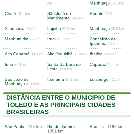
Manhuaçu
km
13.1 km
Chalé
São José do
Reduto
19.1 km
19.5 km
Mantimento
19.4 km
Simonésia
Lajinha
Manhuaçu
19.7 km
20.3 km
25.5 km
Manhumirim
Irupi
Conceição de
26 km
27.1 km
Ipanema
29.3 km
Alto Caparaó
Alto Jequitibá
Ibatiba
30.3 km
31.9 km
33.5 km
Iúna
Santa Bárbara do
Caparaó
36.1 km
40.6 km
Leste
39.8 km
São João do
Ipanema
Luisburgo
42.1 km
42.1 km
Manhuaçu
41.6 km
DISTÂNCIA ENTRE O MUNICIPIO DE
TOLEDO E AS PRINCIPAIS CIDADES
BRASILEIRAS
São Paulo
: 734 km
Rio de Janeiro
:
Brasília
: 1166 km
1091 km