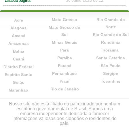
Data da página
30 Julho 2026 05:12
Mato Grosso
Rio Grande do
Acre
Norte
Mato Grosso do
Alagoas
Sul
Rio Grande do Sul
Amapá
Minas Gerais
Rondônia
Amazonas
Pará
Roraima
Bahia
Paraíba
Santa Catarina
Ceará
Paraná
São Paulo
Distrito Federal
Pernambuco
Sergipe
Espírito Santo
Piauí
Tocantins
Goiás
Rio de Janeiro
Maranhão
Nosso site não está filiado ou patrocinado por nenhum
escritório governamental de Brasil. Somos uma
empresa independente dedicada a fornecer
informações valiosas aos cidadãos e residentes do
país.