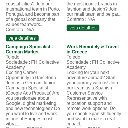
coastal cities? Join our
the most iconic brands in
international team in Porto,
fashion and design? Join
Portugal, and become part
our retail team and be par...
of a global company that
Contrato : N/A
values teamwork...
veja detalhes
Contrato : N/A
veja detalhes
Campaign Specialist -
Work Remotely & Travel
German Market
in Greece
Toledo
Toledo
Sociedade : FH Collective
Sociedade : FH Collective
Academy
Academy
Exciting Career
Looking for your next
Opportunity in Barcelona
adventure abroad? Start
Join as a German Junior
your journey with us! Join
Campaign Specialist
our team as a Spanish
(Google Ads Products) Are
Customer Service
you passionate about
Representative with
Google, digital marketing,
relocation support and
and new technologies? Do
remote work options! Do
you want to live and work
you speak Spanish fluently
in one of Europes most
and want to make a real
vibra...
impact...