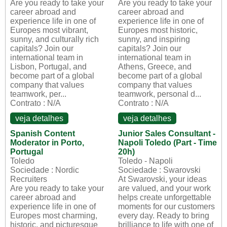
Are you ready to take your
Are you ready to take your
career abroad and
career abroad and
experience life in one of
experience life in one of
Europes most vibrant,
Europes most historic,
sunny, and culturally rich
sunny, and inspiring
capitals? Join our
capitals? Join our
international team in
international team in
Lisbon, Portugal, and
Athens, Greece, and
become part of a global
become part of a global
company that values
company that values
teamwork, per...
teamwork, personal d...
Contrato : N/A
Contrato : N/A
veja detalhes
veja detalhes
Spanish Content
Junior Sales Consultant -
Moderator in Porto,
Napoli Toledo (Part - Time
Portugal
20h)
Toledo
Toledo - Napoli
Sociedade : Nordic
Sociedade : Swarovski
Recruiters
At Swarovski, your ideas
Are you ready to take your
are valued, and your work
career abroad and
helps create unforgettable
experience life in one of
moments for our customers
Europes most charming,
every day. Ready to bring
historic, and picturesque
brilliance to life with one of