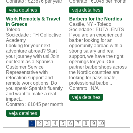
Contrato : €23876 per year
Contrato : €1045 per month
veja detalhes
veja detalhes
Work Remotely & Travel
Barbers for the Nordics
in Greece
Castile, NY - Toledo
Toledo
Sociedade : EUTALENTS
Sociedade : FH Collective
If you are an experienced
Academy
barber looking for an
Looking for your next
opportunity abroad with a
adventure abroad? Start
strong salary and real
your journey with us! Join
support, we have the right
our team as a Spanish
openings for you. Our
Customer Service
partner barbershops across
Representative with
the Nordic countries are
relocation support and
looking for passionate,
remote work options! Do
professional barbe...
you speak Spanish fluently
Contrato : N/A
and want to make a real
veja detalhes
impact...
Contrato : €1045 per month
veja detalhes
1
2
3
4
5
6
7
8
9
10