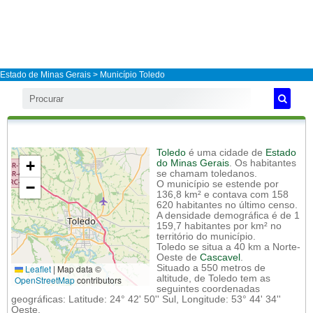
Estado de Minas Gerais
>
Município Toledo
Toledo
é uma cidade de
Estado
+
do Minas Gerais
. Os habitantes
se chamam toledanos.
−
O município se estende por
136,8 km² e contava com 158
620 habitantes no último censo.
A densidade demográfica é de 1
159,7 habitantes por km² no
território do município.
Toledo se situa a 40 km a Norte-
Oeste de
Cascavel
.
Leaflet
|
Map data ©
Situado a 550 metros de
altitude, de Toledo tem as
OpenStreetMap
contributors
seguintes coordenadas
geográficas: Latitude: 24° 42' 50'' Sul, Longitude: 53° 44' 34''
Oeste.