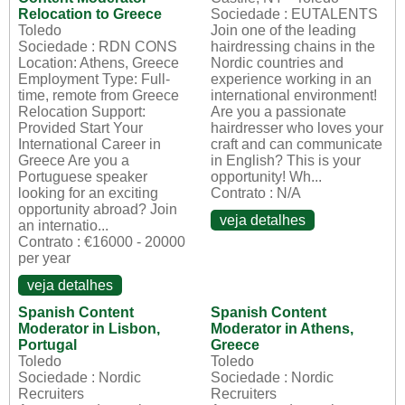
Relocation to Greece
Sociedade : EUTALENTS
Toledo
Join one of the leading
Sociedade : RDN CONS
hairdressing chains in the
Location: Athens, Greece
Nordic countries and
Employment Type: Full-
experience working in an
time, remote from Greece
international environment!
Relocation Support:
Are you a passionate
Provided Start Your
hairdresser who loves your
International Career in
craft and can communicate
Greece Are you a
in English? This is your
Portuguese speaker
opportunity! Wh...
looking for an exciting
Contrato : N/A
opportunity abroad? Join
veja detalhes
an internatio...
Contrato : €16000 - 20000
per year
veja detalhes
Spanish Content
Spanish Content
Moderator in Lisbon,
Moderator in Athens,
Portugal
Greece
Toledo
Toledo
Sociedade : Nordic
Sociedade : Nordic
Recruiters
Recruiters