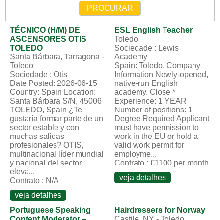
PROCURAR
TÉCNICO (H/M) DE
ESL English Teacher
ASCENSORES OTIS
Toledo
TOLEDO
Sociedade : Lewis
Santa Bárbara, Tarragona -
Academy
Toledo
Spain: Toledo. Company
Sociedade : Otis
Information Newly-opened,
Date Posted: 2026-06-15
native-run English
Country: Spain Location:
academy. Close *
Santa Bárbara S/N, 45006
Experience: 1 YEAR
TOLEDO, Spain ¿Te
Number of positions: 1
gustaría formar parte de un
Degree Required Applicant
sector estable y con
must have permission to
muchas salidas
work in the EU or hold a
profesionales? OTIS,
valid work permit for
multinacional líder mundial
employme...
y nacional del sector
Contrato : €1100 per month
eleva...
veja detalhes
Contrato : N/A
veja detalhes
Portuguese Speaking
Hairdressers for Norway
Content Moderator –
Castile, NY - Toledo