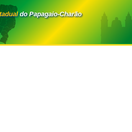
tadual
do Papagaio-Charão