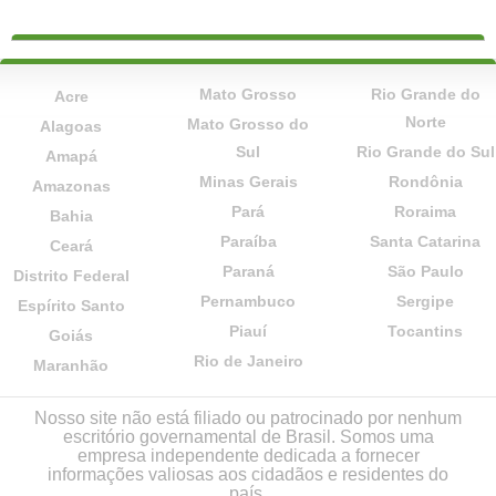
Mato Grosso
Rio Grande do
Acre
Norte
Mato Grosso do
Alagoas
Sul
Rio Grande do Sul
Amapá
Minas Gerais
Rondônia
Amazonas
Pará
Roraima
Bahia
Paraíba
Santa Catarina
Ceará
Paraná
São Paulo
Distrito Federal
Pernambuco
Sergipe
Espírito Santo
Piauí
Tocantins
Goiás
Rio de Janeiro
Maranhão
Nosso site não está filiado ou patrocinado por nenhum
escritório governamental de Brasil. Somos uma
empresa independente dedicada a fornecer
informações valiosas aos cidadãos e residentes do
país.