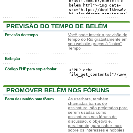
PREVISÃO DO TEMPO DE BELÉM
Previsão do tempo
Você pode inserir a previsão do
tempo do Rio gratuitamente em
seu website graças à "caixa"
Tempo
Exibição
Código PHP para copiar/colar
PROMOVER BELÉM NOS FÓRUNS
Barra de usuário para fórum
As userbars, também
chamadas barras de
assinatura, são projetadas para
serem usadas como
assinaturas nos fóruns de
discussão, o objetivo é,
geralmente, para saber mais
sobre os interesses e hobbies