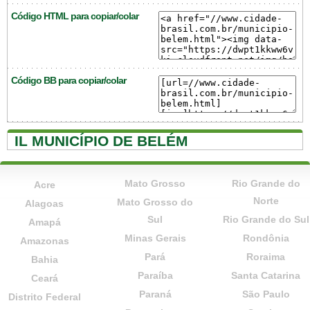
Código HTML para copiar/colar
Código BB para copiar/colar
IL MUNICÍPIO DE BELÉM
Mato Grosso
Rio Grande do
Acre
Norte
Mato Grosso do
Alagoas
Sul
Rio Grande do Sul
Amapá
Minas Gerais
Rondônia
Amazonas
Pará
Roraima
Bahia
Paraíba
Santa Catarina
Ceará
Paraná
São Paulo
Distrito Federal