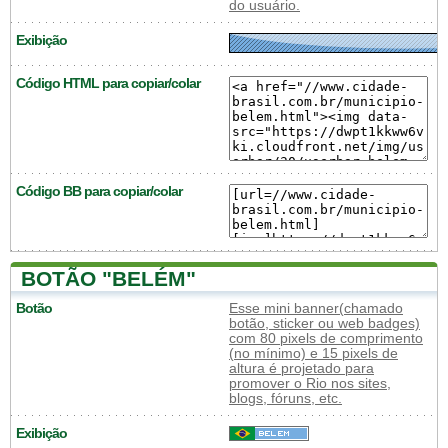
do usuário.
Exibição
Código HTML para copiar/colar
Código BB para copiar/colar
BOTÃO "BELÉM"
Botão
Esse mini banner(chamado
botão, sticker ou web badges)
com 80 pixels de comprimento
(no mínimo) e 15 pixels de
altura é projetado para
promover o Rio nos sites,
blogs, fóruns, etc.
Exibição