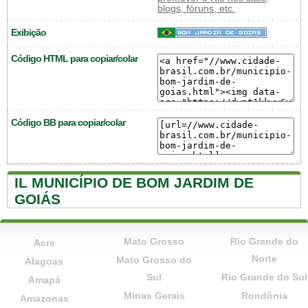
blogs, fóruns, etc.
Exibição
Código HTML para copiar/colar
Código BB para copiar/colar
IL MUNICÍPIO DE BOM JARDIM DE
GOIÁS
Mato Grosso
Rio Grande do
Acre
Norte
Mato Grosso do
Alagoas
Sul
Rio Grande do Sul
Amapá
Minas Gerais
Rondônia
Amazonas