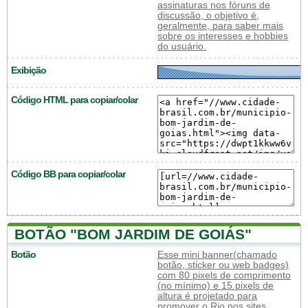
assinaturas nos fóruns de
discussão, o objetivo é,
geralmente, para saber mais
sobre os interesses e hobbies
do usuário.
Exibição
Código HTML para copiar/colar
Código BB para copiar/colar
BOTÃO "BOM JARDIM DE GOIÁS"
Botão
Esse mini banner(chamado
botão, sticker ou web badges)
com 80 pixels de comprimento
(no mínimo) e 15 pixels de
altura é projetado para
promover o Rio nos sites,