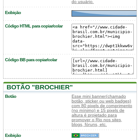
do usuário.
Exibição
Código HTML para copiar/colar
Código BB para copiar/colar
BOTÃO "BROCHIER"
Botão
Esse mini banner(chamado
botão, sticker ou web badges)
com 80 pixels de comprimento
(no mínimo) e 15 pixels de
altura é projetado para
promover o Rio nos sites,
blogs, fóruns, etc.
Exibição