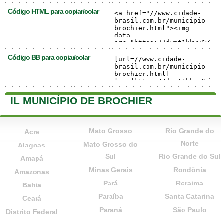
Código HTML para copiar/colar
Código BB para copiar/colar
IL MUNICÍPIO DE BROCHIER
Mato Grosso
Rio Grande do
Acre
Norte
Mato Grosso do
Alagoas
Sul
Rio Grande do Sul
Amapá
Minas Gerais
Rondônia
Amazonas
Pará
Roraima
Bahia
Paraíba
Santa Catarina
Ceará
Paraná
São Paulo
Distrito Federal