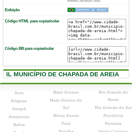
Exibição
Código HTML para copiar/colar
Código BB para copiar/colar
IL MUNICÍPIO DE CHAPADA DE AREIA
Mato Grosso
Rio Grande do
Acre
Norte
Mato Grosso do
Alagoas
Sul
Rio Grande do Sul
Amapá
Minas Gerais
Rondônia
Amazonas
Pará
Roraima
Bahia
Paraíba
Santa Catarina