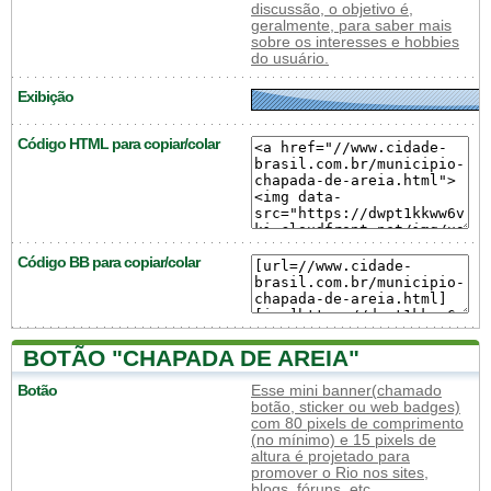
discussão, o objetivo é,
geralmente, para saber mais
sobre os interesses e hobbies
do usuário.
Exibição
Código HTML para copiar/colar
Código BB para copiar/colar
BOTÃO "CHAPADA DE AREIA"
Botão
Esse mini banner(chamado
botão, sticker ou web badges)
com 80 pixels de comprimento
(no mínimo) e 15 pixels de
altura é projetado para
promover o Rio nos sites,
blogs, fóruns, etc.