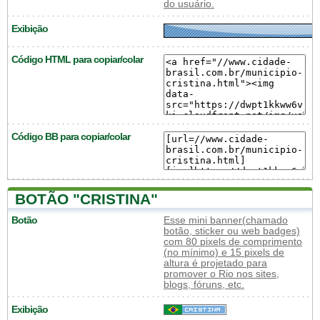
do usuário.
Exibição
Código HTML para copiar/colar
Código BB para copiar/colar
BOTÃO "CRISTINA"
Botão
Esse mini banner(chamado
botão, sticker ou web badges)
com 80 pixels de comprimento
(no mínimo) e 15 pixels de
altura é projetado para
promover o Rio nos sites,
blogs, fóruns, etc.
Exibição