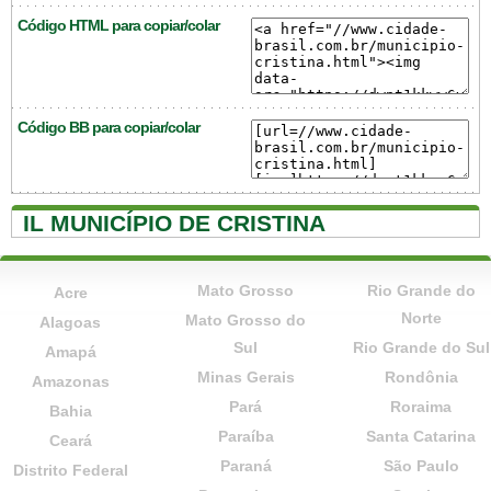
Código HTML para copiar/colar
Código BB para copiar/colar
IL MUNICÍPIO DE CRISTINA
Mato Grosso
Rio Grande do
Acre
Norte
Mato Grosso do
Alagoas
Sul
Rio Grande do Sul
Amapá
Minas Gerais
Rondônia
Amazonas
Pará
Roraima
Bahia
Paraíba
Santa Catarina
Ceará
Paraná
São Paulo
Distrito Federal